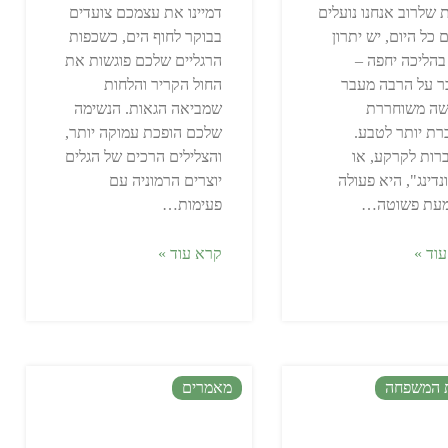
 שלרוב אנחנו נועלים
דמיינו את עצמכם צועדים
ם כל היום, יש יתרון
בבוקר לחוף הים, כשכפות
בהליכה יחפה –
הרגליים שלכם פוגשות את
ר על הרבה מעבר
החול הקריר והלחות
שה משוחררת
שמביאה הגאות. הנשימה
רת יותר לטבע.
שלכם הופכת עמוקה יותר,
ות לקרקע, או
והצלילים הרכים של הגלים
נדינג", היא פעולה
יוצרים הרמוניה עם
עת פשוטה…
פעימות…
וד »
קרא עוד »
 המשפחה
מאמרים