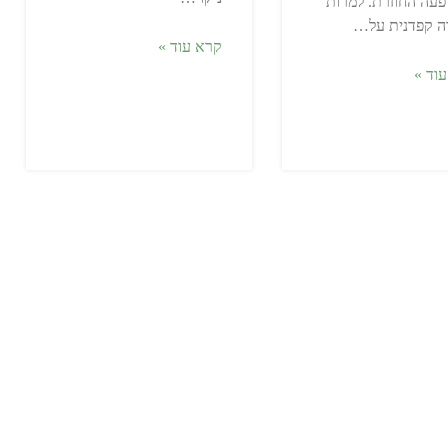
עה החוזרת. למרות
ה קפדנית על…
קרא עוד »
וד »