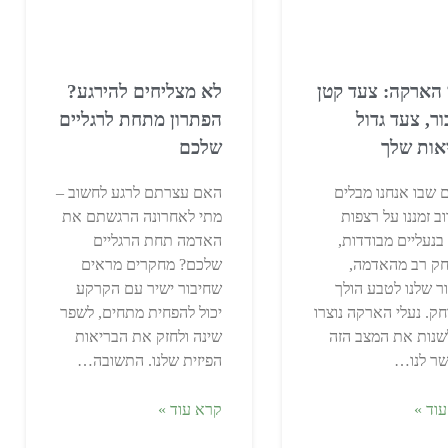
 הארקה: צעד קטן
לא מצליחים להירגע?
ור, צעד גדול
הפתרון מתחת לרגליים
אות שלך
שלכם
 שבו אנחנו מבלים
האם עצרתם לרגע לחשוב –
ב זמננו על רצפות
מתי לאחרונה הרגשתם את
 בנעליים מבודדות,
האדמה תחת הרגליים
חק רב מהאדמה,
שלכם? מחקרים מראים
ר שלנו לטבע הולך
שחיבור ישיר עם הקרקע
ק. נעלי הארקה נוצרו
יכול להפחית מתחים, לשפר
שנות את המצב הזה
שינה ולחזק את הבריאות
שר לנו…
הפיזית שלנו. התשובה…
וד »
קרא עוד »