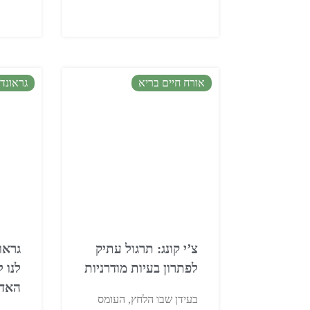
אורח חיים בריא
גראונדי
צ’י קונג: תרגול עתיק
גראו
לפתרון בעיות מודרניות
לנו 
האד
בעידן שבו הלחץ, העומס