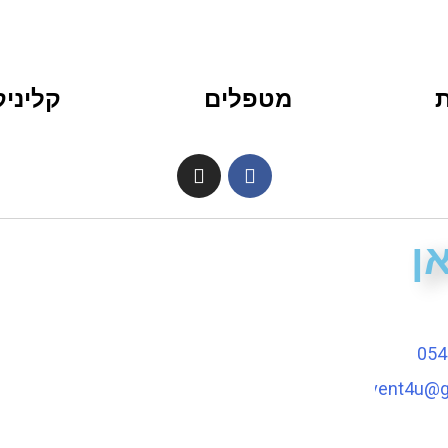
מטפלים
קליני
ן
054
tina.event4u@