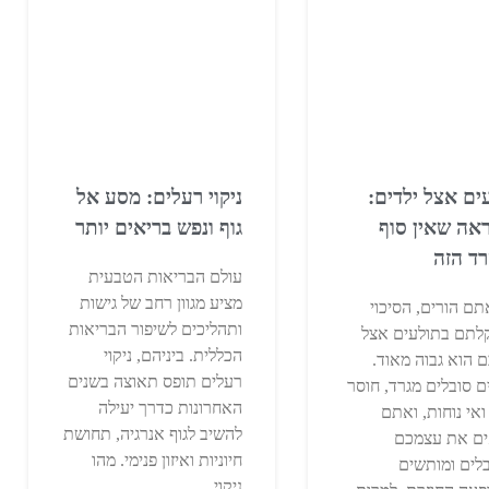
ים אצל ילדים:
ניקוי רעלים: מסע אל
אה שאין סוף
גוף ונפש בריאים יותר
ד הזה
עולם הבריאות הטבעית
מציע מגוון רחב של גישות
ם הורים, הסיכוי
ותהליכים לשיפור הבריאות
לתם בתולעים אצל
הכללית. ביניהם, ניקוי
ם הוא גבוה מאוד.
רעלים תופס תאוצה בשנים
ם סובלים מגרד, חוסר
האחרונות כדרך יעילה
ואי נוחות, ואתם
להשיב לגוף אנרגיה, תחושת
ים את עצמכם
חיוניות ואיזון פנימי. מהו
לים ומותשים
ניקוי…