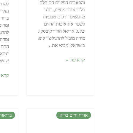
והכאבים הפיזיים הם חלק
למרות
בלתי נפרד מחיינו, כולנו
נעליי
מחפשים דרכים טבעיות
ברור 
לשפר את איכות החיים
ומדוב
שלנו. אריאל חודורקובסקי,
להרג
מורה מוביל לתרגול צ'י קונג
ומחוב
בישראל, מביא את…
התחבר
"גראו
קרא עוד »
שנשמ
קרא ע
אורח חיים בריא
בריאות