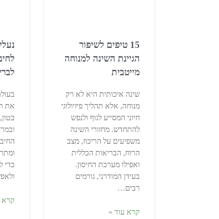
15 טיפים לשיפור
נעלי
הגיינת השינה למנוחה
לחיב
מייטבית
לברי
שינה איכותית היא לא רק
בעולם
מנוחה, אלא תהליך פיזיולוגי
את רו
חיוני המסייע לגוף ולנפש
בטון,
להתחדש. מחזורי השינה
ובמר
משפיעים על הריכוז, מצב
החיבו
הרוח, הבריאות הכללית
ומתרח
ואפילו מערכת החיסון.
כדי ל
בעידן המודרני, גורמים
ולאפ
רבים…
קרא ע
קרא עוד »