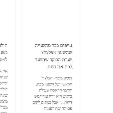
עייפים כבר מהשנייה
תולע
שהשעון מצלצל?
כשנר
שגרת הבוקר שתשנה
למטר
לכם את היום
אם את
שנתק
נשמע מוכר? הצלצול
ילדיכ
הראשון של השעון מכה,
הילדי
והדבר הראשון שעולה
שינה 
בראש הוא "רק עוד חמש
מוצא
דקות..." אבל במקום לקום
מבולב
עם תחושת רעננות