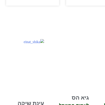
גיא הס
עינת שיקה