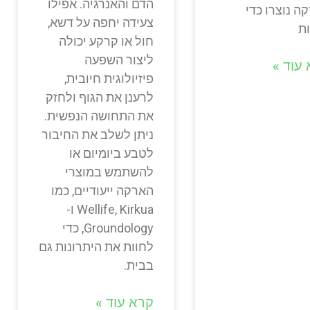
הדם והאנרגיה. אפילו
ה נוצרו כדי
צעידה יחפה על דשא,
ת
חול או קרקע יכולה
ליצור השפעה
עוד »
פיזיולוגית חיובית,
לרענן את הגוף ולחזק
את התחושה הנפשית.
ניתן לשלב את החיבור
לטבע ביומיום או
להשתמש במוצרי
הארקה ייעודיים, כמו
Wellife, Kirkua ו-
Groundology, כדי
לחוות את היתרונות גם
בבית.
קרא עוד »