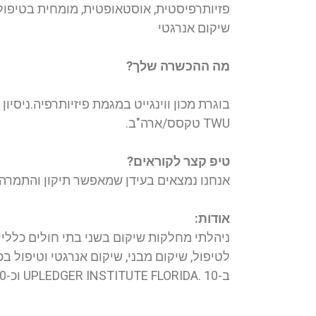
פזיותרפיסטית, אוסטאופטית, מומחית בטיפול 
שיקום אנרגטי
מה ההכשרה שלך?
TWU טקסס/ארה"ב.
טיפ קצר לקוראים?
אנחנו נמצאים בעידן שמאפשר תיקון והתמרה
אודות:
ב-UPLEDGER INSTITUTE FLORIDA. 10 וכ-10 שנים את שיטת IMT ב- HARDFORD CONNETICUT