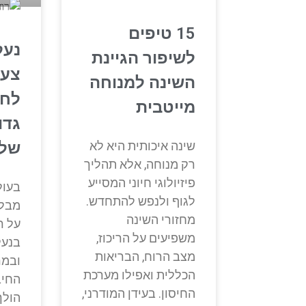
15 טיפים
נעל
לשיפור הגיינת
צעד
השינה למנוחה
לחי
מייטבית
גדו
שינה איכותית היא לא
של
רק מנוחה, אלא תהליך
פיזיולוגי חיוני המסייע
בעול
לגוף ולנפש להתחדש.
מבלי
מחזורי השינה
על ר
משפיעים על הריכוז,
בנעל
מצב הרוח, הבריאות
ובמר
הכללית ואפילו מערכת
החיב
החיסון. בעידן המודרני,
הולך