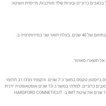
בכאבים כרוניים ובעיות שלד מורכבות, מייסדת השיטה
בוגרת מכון ווינגייט במגמת פיזיותרפיה.ניסיון בתחום של 40 שנים. בעלת תואר שני בפיזיותרפיה ב-
 אל תשארו מאחור.
ניהלתי מחלקות שיקום בשני בתי חולים כלליים ביוסטון טקסס במשך כ-7 שנים. והקמתי מרכז רב תחומי
לטיפול, שיקום מבני, שיקום אנרגטי וטיפול בכאבים כרוניים. למדתי במשך כ-13 שנים אוסטאופטיה ידנית