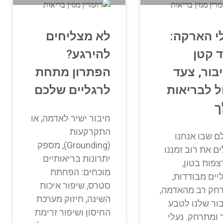
י הארקה:
לא מצליחים
 קטן
להירגע?
בור, צעד
הפתרון מתחת
ל לבריאות
לרגליים שלכם
ך
חיבור ישיר לאדמה, או
התקרקעות
ם שבו אנחנו
(Grounding), מספק
ם את רוב זמננו
יתרונות בריאותיים
צפות בטון,
מוכחים: הפחתת
יים מבודדות,
סטרס, שיפור איכות
חק רב מהאדמה,
השינה, חיזוק מערכת
ור שלנו לטבע
החיסון ושיפור זרימת
 ומתרחק. נעלי