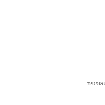
osnatst.of
http:/
אופטית