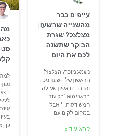
עייפים כבר
מהשנייה שהשעון
מה ב
מצלצל? שגרת
כאבי
הבוקר שתשנה
סטר
לכם את היום
קלא
נשמע מוכר? הצלצול
למה 
הראשון של השעון מכה,
נכון
והדבר הראשון שעולה
בפעו
בראש הוא "רק עוד
לעשו
חמש דקות…" אבל
אינסט
במקום לקום עם
בעיות
כך, א
קרא עוד »