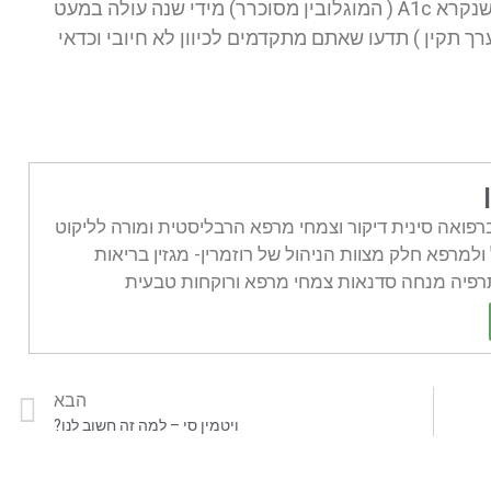
שלכם לשנים הקודמות. אם המדד שנקרא A1c ( המוגלובין מסוכרר) מידי שנה עולה במעט
רך תקין ) תדעו שאתם מתקדמים לכיוון לא חיובי וכדאי
ואה סינית דיקור וצמחי מרפא הרבליסטית ומורה לליקוט
למרפא חלק מצוות הניהול של רוזמרין- מגזין בריאות
יה מנחה סדנאות צמחי מרפא ורוקחות טבעית
הבא
ויטמין סי – למה זה חשוב לנו?