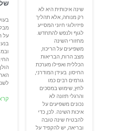
של
שינה איכותית היא לא
רק מנוחה, אלא תהליך
בעול
פיזיולוגי חיוני המסייע
מבלי
לגוף ולנפש להתחדש.
על ר
מחזורי השינה
בנעל
משפיעים על הריכוז,
ובמר
מצב הרוח, הבריאות
החיב
הכללית ואפילו מערכת
הולך
החיסון. בעידן המודרני,
הארק
גורמים רבים כמו
לשנו
לחץ, שימוש במסכים
והרגלי תזונה לא
קרא 
נכונים משפיעים על
איכות השינה. לכן, כדי
להבטיח שינה טובה
ובריאה, יש להקפיד על