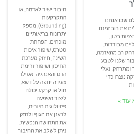
ך
חיבור ישיר לאדמה, או
התקרקעות
ם שבו אנחנו
(Grounding), מספק
ם את רוב זמננו
יתרונות בריאותיים
צפות בטון,
מוכחים: הפחתת
יים מבודדות,
סטרס, שיפור איכות
חק רב מהאדמה,
השינה, חיזוק מערכת
ור שלנו לטבע
החיסון ושיפור זרימת
 ומתרחק. נעלי
הדם והאנרגיה. אפילו
ה נוצרו כדי
צעידה יחפה על דשא,
ת
חול או קרקע יכולה
ליצור השפעה
עוד »
פיזיולוגית חיובית,
לרענן את הגוף ולחזק
את התחושה הנפשית.
ניתן לשלב את החיבור